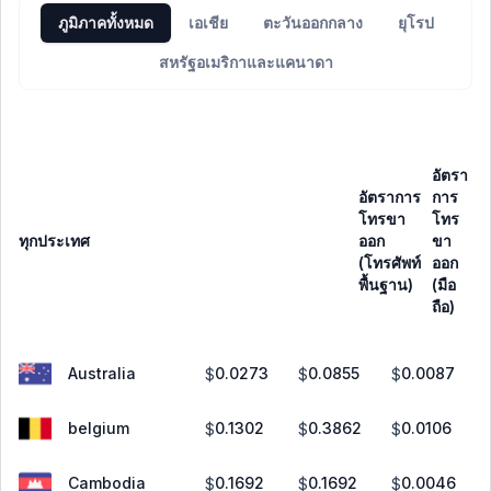
ภูมิภาคทั้งหมด
เอเชีย
ตะวันออกกลาง
ยุโรป
สหรัฐอเมริกาและแคนาดา
อัตรา
อัตราการ
การ
อ
โทรขา
โทร
ก
ทุกประเทศ
ออก
ขา
โ
(โทรศัพท์
ออก
ข
พื้นฐาน)
(มือ
เ
ถือ)
Australia
0.0273
0.0855
0.0087
$
$
$
belgium
0.1302
0.3862
0.0106
$
$
$
Cambodia
0.1692
0.1692
0.0046
$
$
$